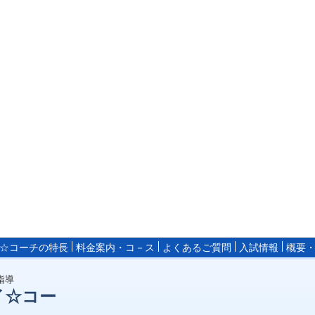
☆コーチの特長
料金案内・コ－ス
よくあるご質問
入試情報
概要
指導
イ☆コー