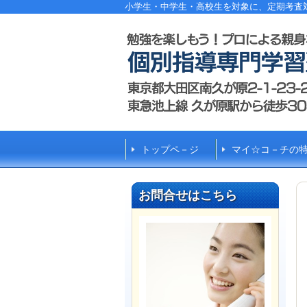
小学生・中学生・高校生を対象に、定期考査
トップペ－ジ
マイ☆コ－チの
お問合せはこちら