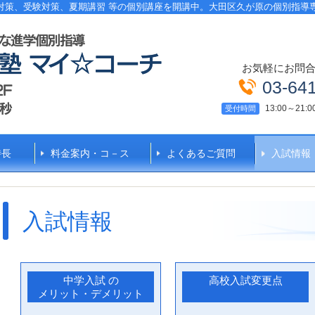
対策、受験対策、夏期講習 等の個別講座を開講中。大田区久が原の個別指導
お気軽にお問
03-64
13:00～21
受付時間
特長
料金案内・コ－ス
よくあるご質問
入試情報
入試情報
中学入試 の
高校入試変更点
メリット・デメリット