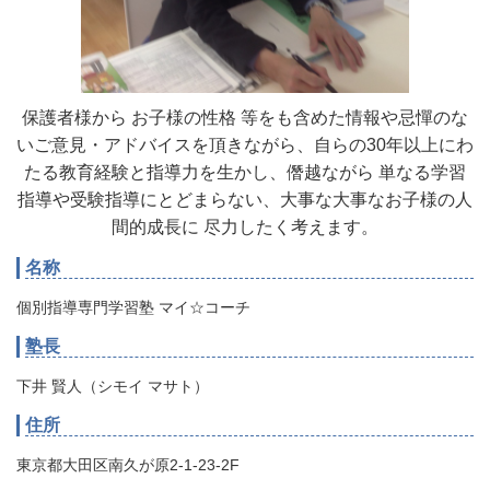
保護者様から お子様の性格 等をも含めた情報や忌憚のな
いご意見・アドバイスを頂きながら、自らの30年以上にわ
たる教育経験と指導力を生かし、僭越ながら 単なる学習
指導や受験指導にとどまらない、大事な大事なお子様の人
間的成長に 尽力したく考えます。
名称
個別指導専門学習塾 マイ☆コーチ
塾長
下井 賢人（シモイ マサト）
住所
東京都大田区南久が原2-1-23-2F